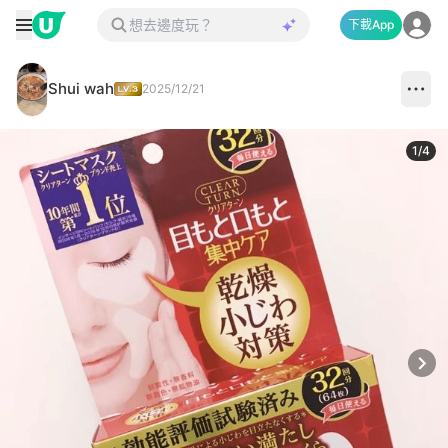
下載App
Shui wah
2025/12/21
1
/
4
Next