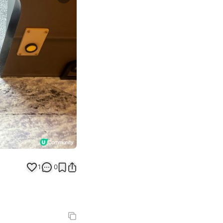
Next slide
1
0