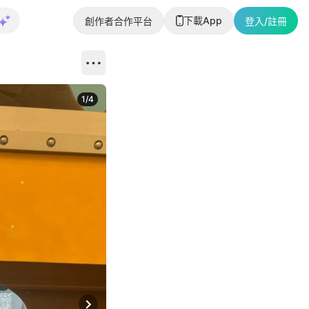
下載App
創作者合作平台
登入/註冊
1
/
4