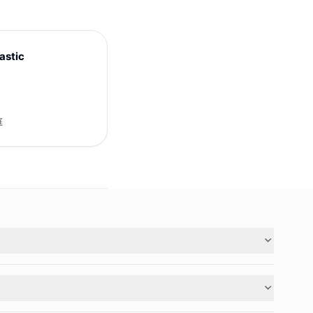
astic
庭