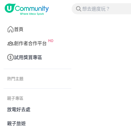
首頁
創作者合作平台
試用獎賞專區
熱門主題
親子專區
放電好去處
親子旅遊