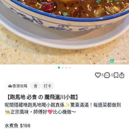
5
0
香港攻略
食
打卡
【跑馬地 必食 の 騰飛滬川小館】
呢間隱藏喺跑馬地嘅小館真係✨驚喜滿滿！每道菜都做到
👨‍🍳正宗風味，師傅好💖比心機做～
水煮魚 $198