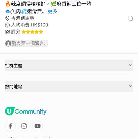
🔥辣度調得啱啱好，🌿麻香辣三位一體
🐟魚肉💦嫩滑無
...
更多
香港跑馬地
人均消費
HK$
100
評分
發表第一個留言...
社群主題
熱門地點