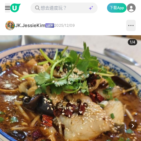
下載App
JK.JessieKim
2025/12/09
1
/
4
Next