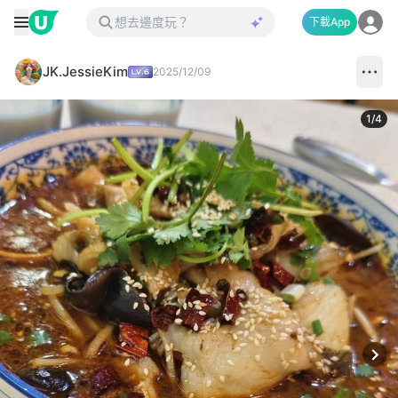
下載App
JK.JessieKim
2025/12/09
1
/
4
Next