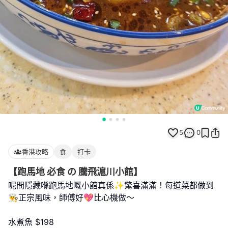
5
0
香港攻略
食
打卡
【跑馬地 必食 の 騰飛滬川小館】
呢間隱藏喺跑馬地嘅小館真係✨驚喜滿滿！每道菜都做到
👨‍🍳正宗風味，師傅好💖比心機做～
水煮魚 $198