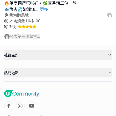
🔥辣度調得啱啱好，🌿麻香辣三位一體
🐟魚肉💦嫩滑無
...
更多
香港跑馬地
人均消費
HK$
100
評分
發表第一個留言...
社群主題
熱門地點