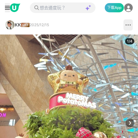
下載App
KK
2025/12/15
1
/
4
Next