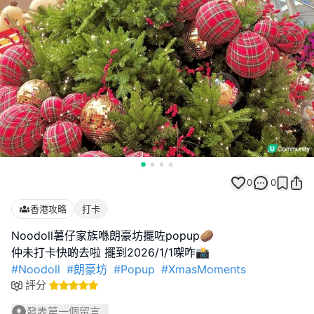
0
0
香港攻略
打卡
Noodoll薯仔家族喺朗豪坊擺咗popup🥔
#Noodoll
#朗豪坊
#Popup
#XmasMoments
評分
發表第一個留言...