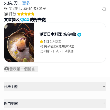
火候､刀
...
更多
尖沙咀北京道1號801室
評分
文章提及
的好去處
瀧宴日本料理 (尖沙咀)
5
2
人想去
尖沙咀北京道1號801室
刺身、日式、日式餐廳
發表第一個留言...
社群主題
熱門地點