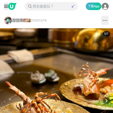
下載App
甜甜圈
2025/12/19
1
/
7
Next