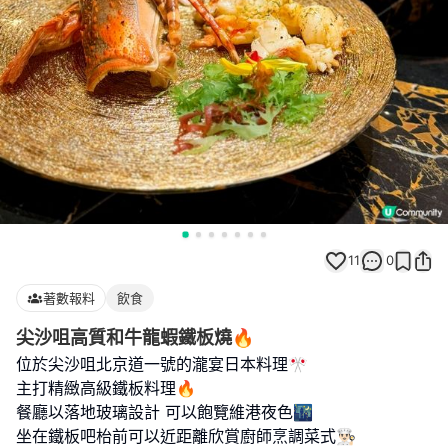
11
0
著數報料
飲食
尖沙咀高質和牛龍蝦鐵板燒🔥
位於尖沙咀北京道一號的瀧宴日本料理🎌
主打精緻高級鐵板料理🔥
餐廳以落地玻璃設計 可以飽覽維港夜色🌃
坐在鐵板吧枱前可以近距離欣賞廚師烹調菜式👨🏻‍🍳