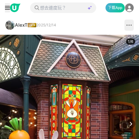
下載App
AlexT
2025/12/14
1
/
6
Next