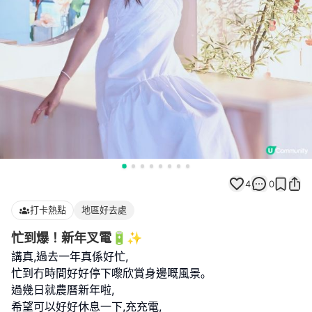
4
0
打卡熱點
地區好去處
忙到爆！新年叉電🔋✨
講真,過去一年真係好忙,
忙到冇時間好好停下嚟欣賞身邊嘅風景｡
過幾日就農曆新年啦,
希望可以好好休息一下,充充電,