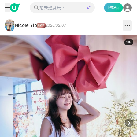
下載App
Nicole Yip
2026/02/07
1
/
8
Next