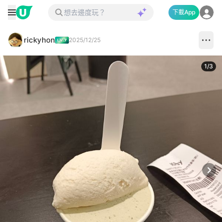
下載App
rickyhon
2025/12/25
1
/
3
Next