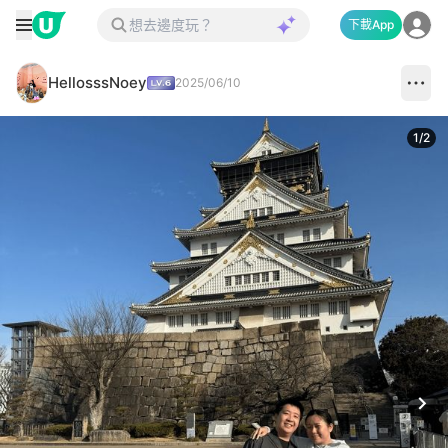
下載App
HellosssNoey
2025/06/10
1
/
2
Next