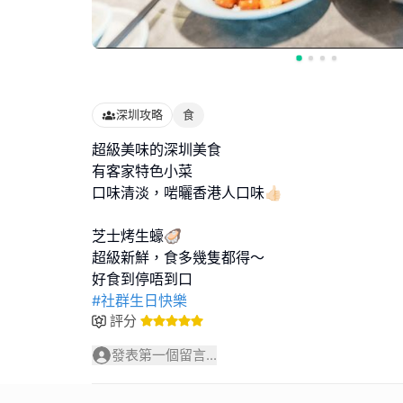
深圳攻略
食
超級美味的深圳美食
有客家特色小菜
口味清淡，啱曬香港人口味👍🏻
芝士烤生蠔🦪
超級新鮮，食多幾隻都得～
#社群生日快樂
評分
發表第一個留言...