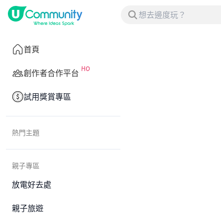
首頁
創作者合作平台
試用獎賞專區
熱門主題
親子專區
放電好去處
親子旅遊