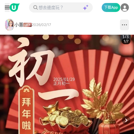
下載App
小蕙
2026/02/17
1
/
7
Next