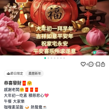
4
1
節日限定
農曆新年
恭喜發財🧧🤗
感謝老闆🤗🧧🧧🧧
大年初一吃素 積慈悲心💖
午餐 大家樂
咖喱素菜飯 🍛 熱鴛鴦☕️