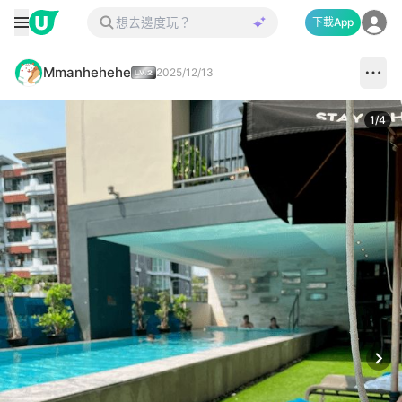
下載App
Mmanhehehe
2025/12/13
1
/
4
Next