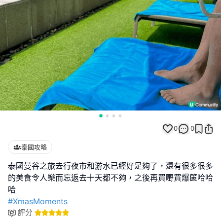
0
0
泰國攻略
泰國曼谷之旅去行夜市和游水已經好足夠了，還有很多很多
的美食令人樂而忘返去十天都不夠，之後再買嘢買爆篋哈哈
#XmasMoments
評分