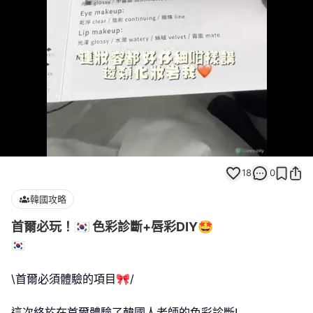
Loaded
:
Unmute
100.00%
18
0
韓國攻略
首爾必玩！🇰🇷 色彩診斷+唇彩DIY🤩
🇰🇷
\首爾必須體驗的項目🎀/
這次終於在首爾體驗了韓國人老師的色彩診斷!