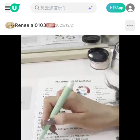
下載App
Reneelai0103
2025/12/21