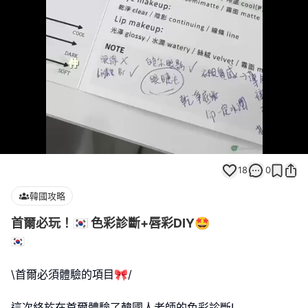
Loaded
:
Unmute
100.00%
18
0
韓國攻略
首爾必玩！🇰🇷 色彩診斷+唇彩DIY🤩
🇰🇷
\首爾必須體驗的項目🎀/
這次終於在首爾體驗了韓國人老師的色彩診斷!