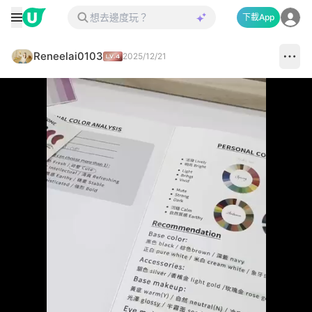
下載App
Reneelai0103
2025/12/21