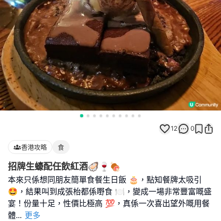
12
0
香港攻略
食
招牌生蠔配任飲紅酒🦪🍷🍖
本來只係想同朋友簡單食餐生日飯 🎂，點知餐牌太吸引
🤩，結果叫到成張枱都係嘢食 🍽️，變成一場非常豐富嘅盛
宴！份量十足，性價比極高 💯，真係一次喜出望外嘅用餐
體
...
更多