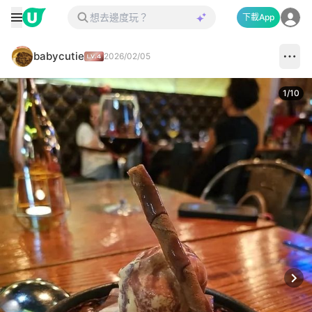
下載App
babycutie
2026/02/05
1
/
10
Next