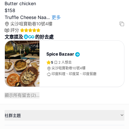
Butter chicken
$158
Truffle Cheese Naa
...
更多
尖沙咀寶勒巷10號4樓
評分
文章提及
的好去處
Spice Bazaar
5
2
人想去
尖沙咀寶勒巷10號4樓
印度料理、印度菜、印度餐廳
顯示所有留言(
2
)...
社群主題