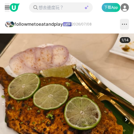
下載App
followmetoeatandplay
2026/07/08
1
/
14
Next