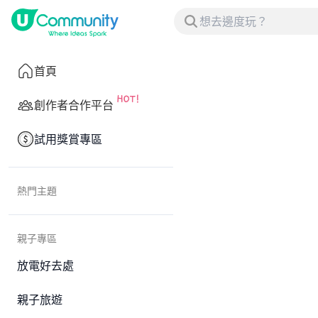
首頁
創作者合作平台
試用獎賞專區
熱門主題
親子專區
放電好去處
親子旅遊