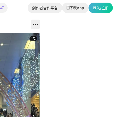
下載App
創作者合作平台
登入/註冊
1
/
2
即睇更多社