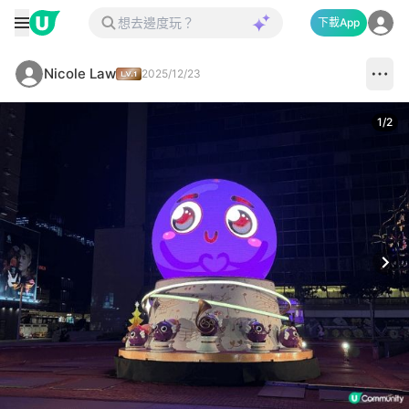
下載App
Nicole Law
2025/12/23
1
/
2
Next