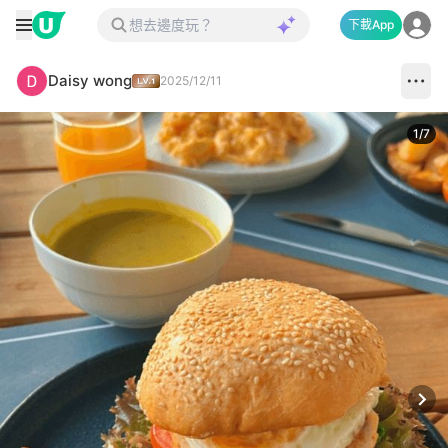
下載App
Daisy wong
2025/12/11
1
/
7
Next