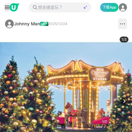
下載App
Johnny Man
2025/12/24
1
/
3
Next