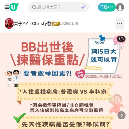
下載App
葉子YY | Christy醬
2026/01/19
1
/
3
Next