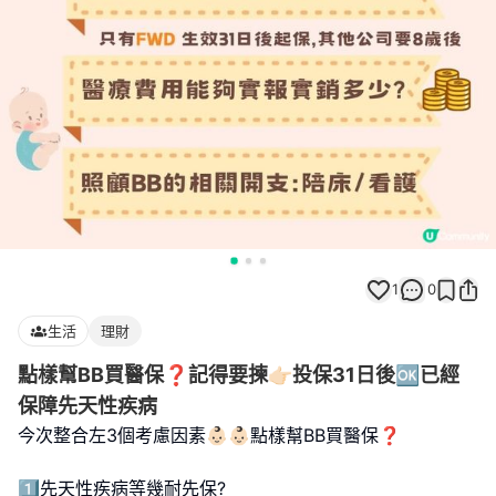
1
0
生活
理財
點樣幫BB買醫保❓記得要揀👉🏻投保31日後🆗已經
保障先天性疾病
今次整合左3個考慮因素👶🏻👶🏻點樣幫BB買醫保❓
1️⃣先天性疾病等幾耐先保?