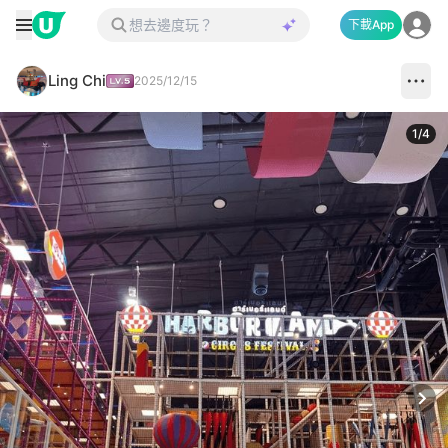
下載App
Ling Chi
2025/12/15
1
/
4
Next