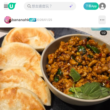
下載App
bananahk
2026/01/25
1
/
2
Next