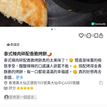
5
0
泰國菜
泰式辣肉碎配香脆烤餅🌶
泰式辣肉碎配香脆烤餅真的太美味了！🤤 簡直是味蕾的極
致享受，酸酸辣辣的口感讓人欲罷不能。👍 搭配烤得金黃
酥脆的烤餅，每一口都是滿滿的幸福感。😋 真的好想再去
泰國
...
更多
香港黃大仙正德街103號黃大仙中心UG5號舖
評分
發表第一個留言...