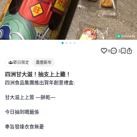
9
3
節日限定
農曆新年
四洲甘大滋！抽支上上籤！
四洲食品集團推出賀年創意禮盒:
甘大滋上上簽 —餅乾—
今日抽到嘅籤係
奉旨發達衣食無憂