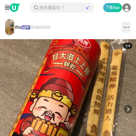
下載App
Wa
2026/02/20
1
/
4
Next