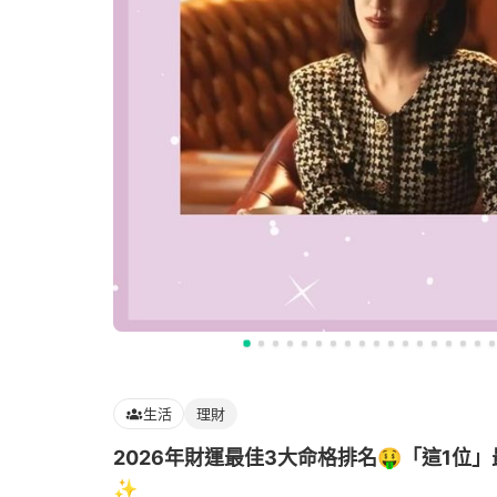
生活
理財
2026年財運最佳3大命格排名🤑「這1位
✨