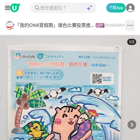
下載App
「我的Chill賞假期」填色比賽投票進行中✅
2026/06/01
1
/
2
Next