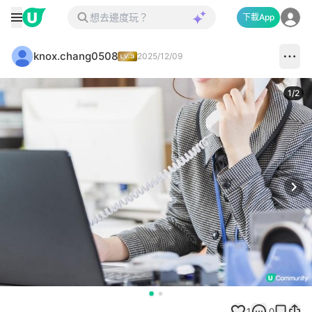
下載App
knox.chang0508
2025/12/09
1
/
2
Next
1
0