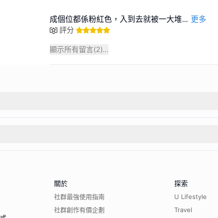
成個位都係粉紅色，入到去就被一大堆
...
更多
評分
顯示所有留言(
2
)...
關於
探索
社群最強使用指南
U Lifestyle
社群創作有價企劃
Travel
程式