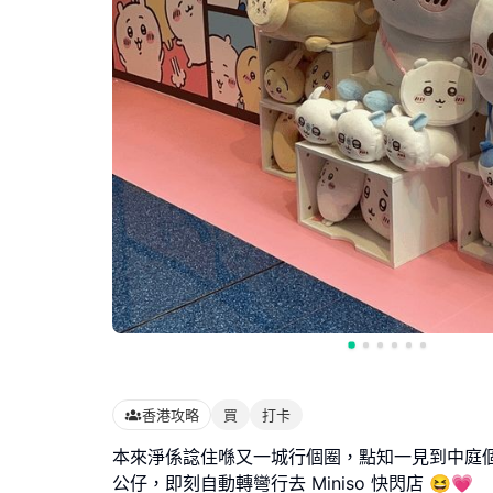
香港攻略
買
打卡
本來淨係諗住喺又一城行個圈，點知一見到中庭個巨型 
公仔，即刻自動轉彎行去 Miniso 快閃店 😆💗