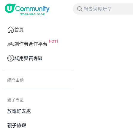
首頁
創作者合作平台
試用獎賞專區
熱門主題
親子專區
放電好去處
親子旅遊