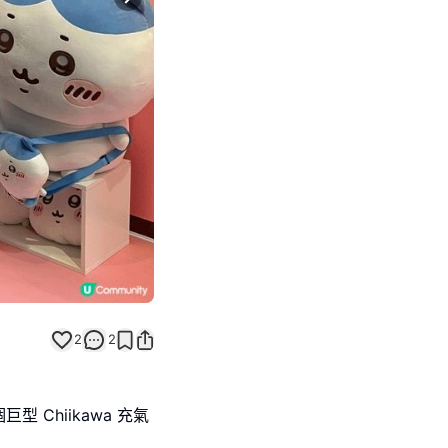
Next slide
2
2
Chiikawa 充氣