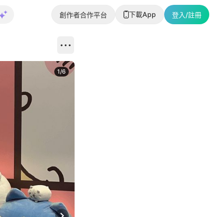
下載App
創作者合作平台
登入/註冊
1
/
6