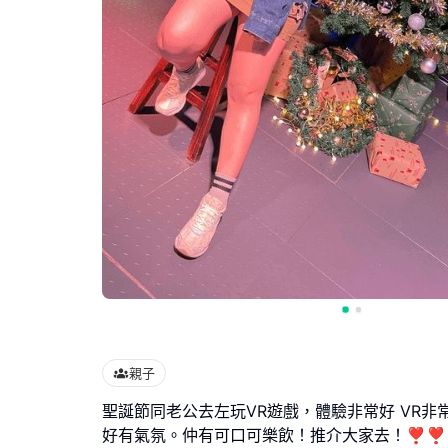
親子
聖誕節同老公去左玩VR遊戲，體驗非常好 VR非