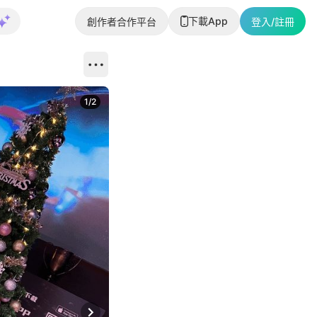
下載App
創作者合作平台
登入/註冊
1
/
2
即睇更多社