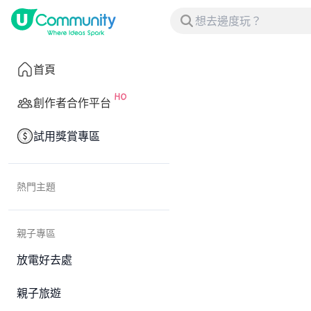
首頁
創作者合作平台
試用獎賞專區
熱門主題
親子專區
放電好去處
親子旅遊