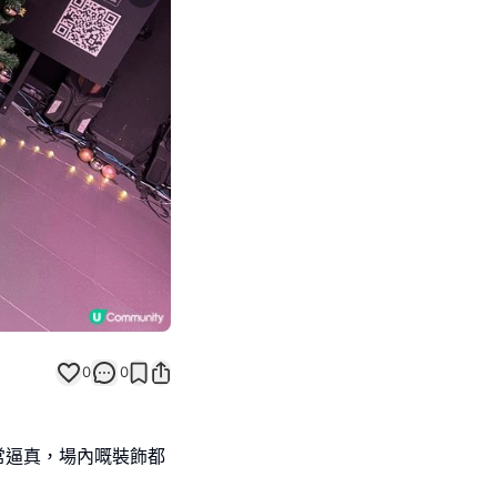
Next slide
返回帖文
0
0
常逼真，場內嘅裝飾都