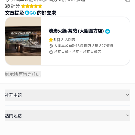
評分
文章提及
的好去處
湊湊火鍋‧茶憩 (大圍圍方店)
5
3
人想去
大圍車公廟路18號 圍方 3樓 327號鋪
台式火鍋、台式、台式火鍋店
顯示所有留言(
1
)...
社群主題
熱門地點