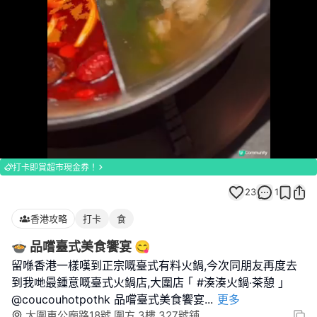
Loaded
:
Unmute
100.00%
打卡即賞超市現金券！
23
1
香港攻略
打卡
食
🍲 品嚐臺式美食饗宴 😋
留喺香港一樣嘆到正宗嘅臺式有料火鍋,今次同朋友再度去
到我哋最鍾意嘅臺式火鍋店,大圍店 ｢ #湊湊火鍋‧茶憩 ｣
@coucouhotpothk 品嚐臺式美食饗宴
...
更多
大圍車公廟路18號 圍方 3樓 327號鋪