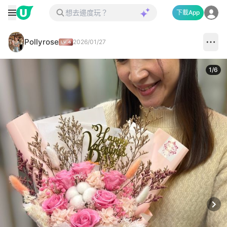
下載App
Pollyrose
2026/01/27
1
/
6
Next