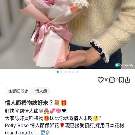
10
0
節日限定
情人節
情人節禮物諗好未？💐🎁
好快就到情人節喇💑💞💖❤️!
大家諗好買咩禮物🎁送比你哋嘅情人未呀🤔?
Polly Rose 情人節保鮮花🌹現已接受預訂,採用日本花材
(earth matter
...
更多