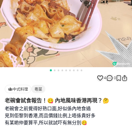
4
0
中式料理
粵菜
老碗會試食報告！😋 內地風味香港再現？🤔
老碗會之前覺得好熟口面,好似係內地食過
見到佢黎到香港,而且價錢比例上唔係貴好多
有某啲仲要算平,所以就試吓有無分別😋