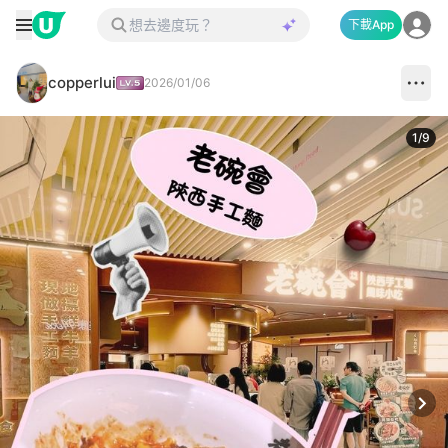
下載App
copperlui
2026/01/06
1
/
9
Next