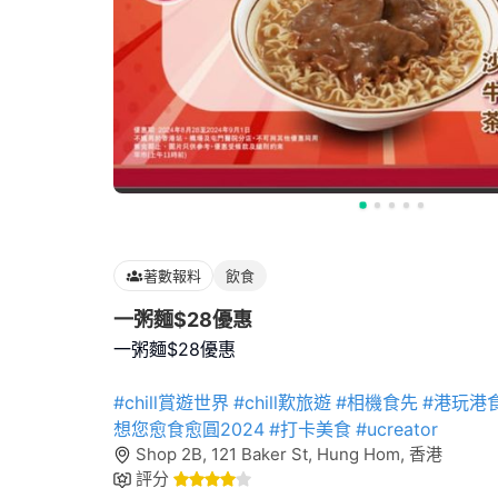
著數報料
飲食
一粥麵$28優惠
一粥麵$28優惠
#chill賞遊世界
#chill歎旅遊
#相機食先
#港玩港
想您愈食愈圓2024
#打卡美食
#ucreator
Shop 2B, 121 Baker St, Hung Hom, 香港
評分