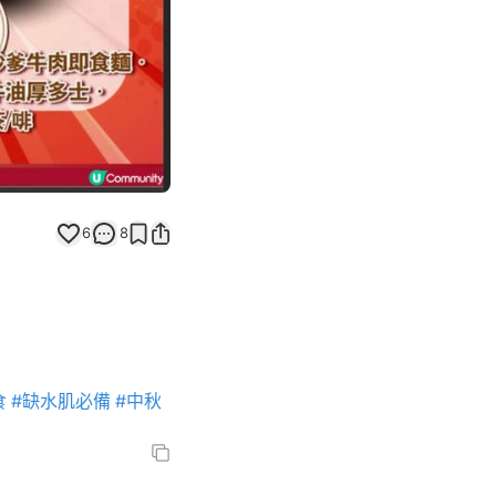
6
8
食
#缺水肌必備
#中秋