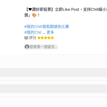
【❤️讚好即投票】立即Like Post，支持Chil
獎」🎨！
#我的Chill賞假期填色比賽
#我的Chil
...
更多
評分
發表第一個留言...