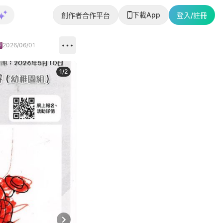
下載App
創作者合作平台
登入/註冊
2026/06/01
1
/
2
即睇更多社