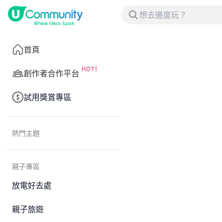
首頁
創作者合作平台
試用獎賞專區
熱門主題
親子專區
放電好去處
親子旅遊