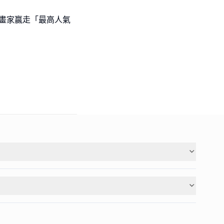
l級小畫家贏走「最高人氣