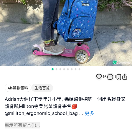
16
1
著數報料
生活百貨
Adrian大個仔下學年升小學, 媽媽幫佢揀咗一個出名輕身又
護脊嘅Millton專業兒童護脊書包🎒
@millton_ergonomic_school_bag
...
更多
顯示所有留言(
1
)...