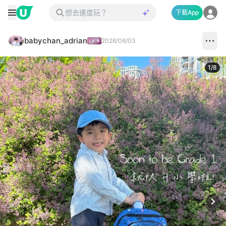
下載App
babychan_adrian
2026/06/03
1
/
8
Next