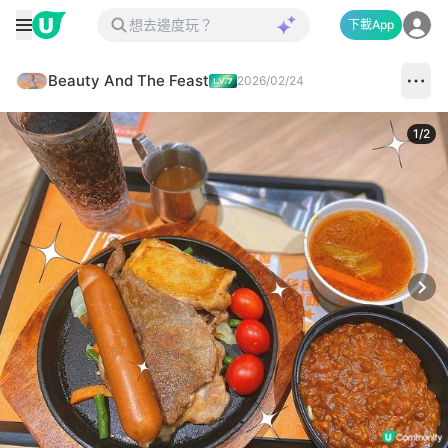
下載App
Beauty And The Feast
2026/02/24
1
/
2
Next