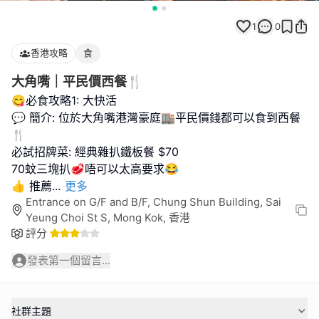
1
0
香港攻略
食
大角嘴｜平民價西餐🍴
😋必食攻略1: 大快活
💬 簡介: 位於大角嘴港灣豪庭🏬平民價錢都可以食到西餐
🍴
必試招牌菜: 經典雜扒鐵板餐 $70
70蚊三塊扒🥩唔可以太高要求😂
👍 推薦
...
更多
Entrance on G/F and B/F, Chung Shun Building, Sai
Yeung Choi St S, Mong Kok, 香港
評分
發表第一個留言...
社群主題