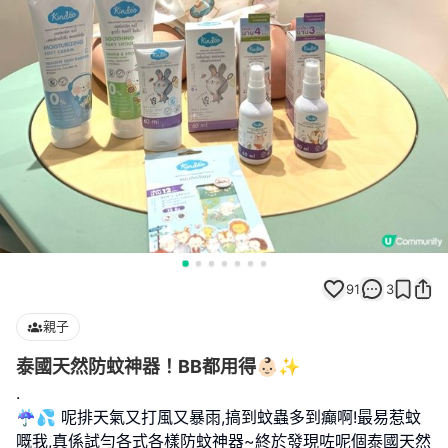
91
3
親子
泰國天然防蚊神器！BB都用得👶🏻✨
.
☔️💦 呢排天氣又打風又暴雨,搞到蚊蟲多到癲啊!最易惹蚊
嘅我,真係試勻各式各樣防蚊神器~終於發現咗呢個泰國天然