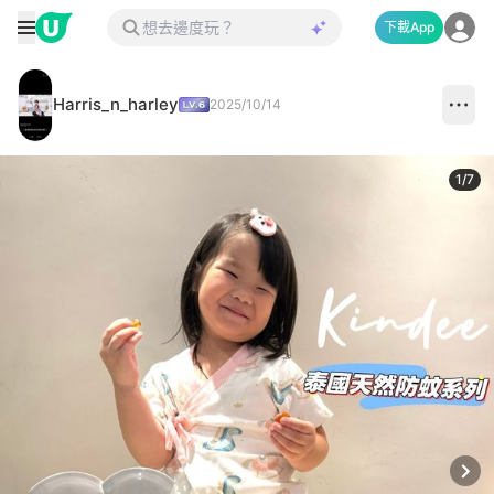
下載App
Harris_n_harley
2025/10/14
1
/
7
Next