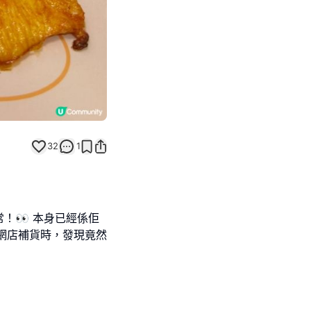
32
1
！👀 本身已經係佢
網店補貨時，發現竟然