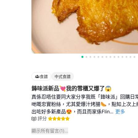
食譜
中式食譜
鋒味派新品💘我的雪櫃又爆了😱
真係忍唔住要同大家分享我既「鋒味派」回購日常
哋嘅忠實粉絲，尤其愛爆汁烤腸🌭，點知上次上
出咗好多新產品😍，而且而家係Flin
...
更多
評分
顯示所有留言(
1
)...