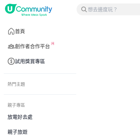
首頁
創作者合作平台
試用獎賞專區
熱門主題
親子專區
放電好去處
親子旅遊