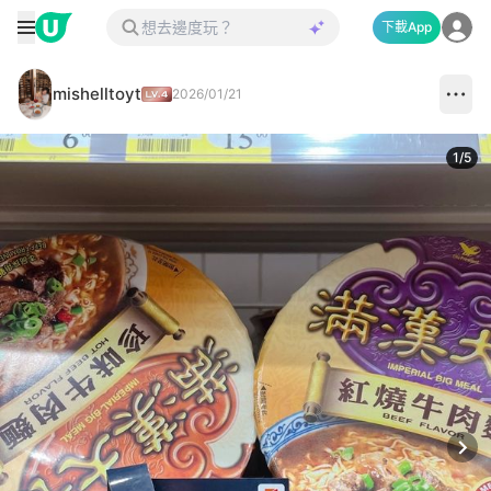
下載App
mishelltoyt
2026/01/21
1
/
5
Next