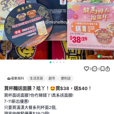
3
0
著數報料
生活百貨
超市
便利店
買杯麵送面膜？抵丫！🤩買$38，送$40！
買杯面送面膜?你冇睇錯丫!真系送面膜!
7-11新出優惠!
只要買滿漢大餐系列杯面2個,
現家仲做緊優惠$38/2個!