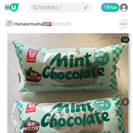
下載App
Hahaarmuiha
2025/10/20
1
/
2
Next