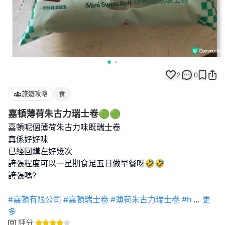
2
0
旅遊攻略
食
嘉頓薄荷朱古力瑞士卷🟢🟢
嘉頓呢個薄荷朱古力味既瑞士卷
真係好好味
已經回購左好幾次
誇張程度可以一星期食足五日做早餐呀🤣🤣
誇張嗎?
#嘉頓有限公司
#嘉頓瑞士卷
#薄荷朱古力瑞士卷
#h
...
更
多
評分