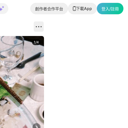
下載App
創作者合作平台
登入/註冊
1
/
4