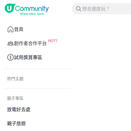
首頁
創作者合作平台
試用獎賞專區
熱門主題
親子專區
放電好去處
親子旅遊