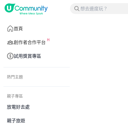
首頁
創作者合作平台
試用獎賞專區
熱門主題
親子專區
放電好去處
親子旅遊