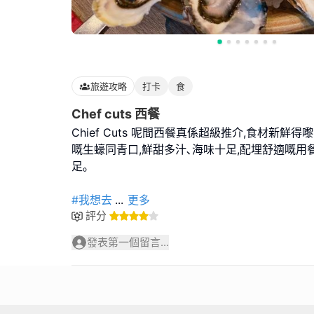
旅遊攻略
打卡
食
Chef cuts 西餐
Chief Cuts 呢間西餐真係超級推介,食材新鮮
嘅生蠔同青口,鮮甜多汁､海味十足,配埋舒適嘅用
足｡
#我想去
...
更多
評分
發表第一個留言...