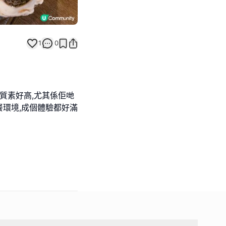
1
0
得嚟質素好高,尤其係佢哋
餐環境,成個體驗都好滿