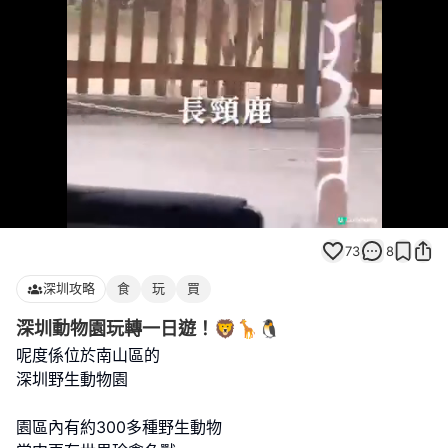
Loaded
:
Unmute
100.00%
73
8
深圳攻略
食
玩
買
深圳動物園玩轉一日遊！🦁🦒🐧
呢度係位於南山區的
深圳野生動物園
園區內有約300多種野生動物