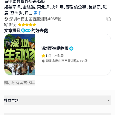
當中更有世界珍禽名獸
如華南虎､金絲猴､東北虎､火烈鳥､麥哲倫企鵝､長頸鹿､斑
馬､亞洲象､丹
...
更多
深圳市南山區西麗湖路4065號
評分
文章提及
的好去處
深圳野生動物園
5
1
人想去
深圳市南山區西麗湖路4065號
顯示所有留言(
8
)...
社群主題