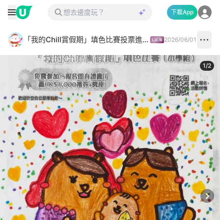
下載App
「我的Chill賞假期」填色比賽投票進行中✅
2026/06/01
1
/
2
Next