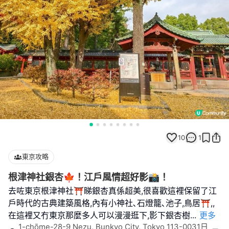
10
1
東京攻略
根津神社銀杏🍁！江戶風情超好影📸！
去咗東京根津神社⛩️睇銀杏真係超美,很喜歡這裡保留了江
戶時代的古典建築風格,內有小神社､石燈籠､池子,鳥居⛩️,,
在這裡又冇東京那麼多人可以漫漫逛下,影下銀杏樹
...
更多
1-chōme-28-9 Nezu, Bunkyo City, Tokyo 113-0031日