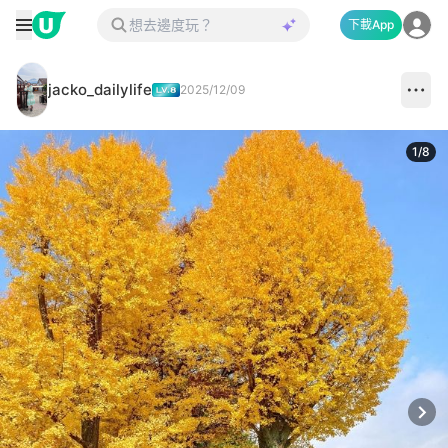
下載App
jacko_dailylife
2025/12/09
1
/
8
Next