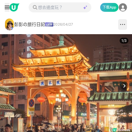
下載App
彭彭の旅行日記
2026/04/27
1
/
3
Next