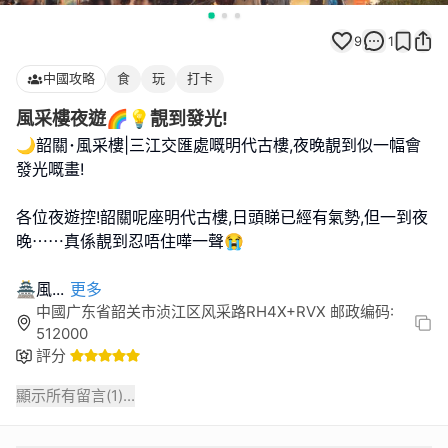
9
1
中國攻略
食
玩
打卡
風采樓夜遊🌈💡靚到發光!
🌙韶關･風采樓|三江交匯處嘅明代古樓,夜晚靚到似一幅會
發光嘅畫!
各位夜遊控!韶關呢座明代古樓,日頭睇已經有氣勢,但一到夜
晚⋯⋯真係靚到忍唔住嘩一聲😭
🏯風
...
更多
中國广东省韶关市浈江区风采路RH4X+RVX 邮政编码:
512000
評分
顯示所有留言(
1
)...