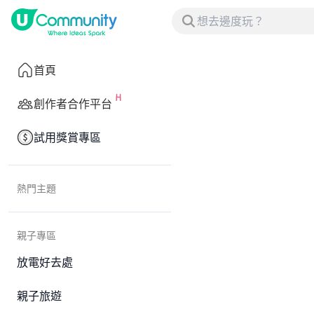
首頁
創作者合作平台
試用獎賞專區
熱門主題
親子專區
放電好去處
親子旅遊