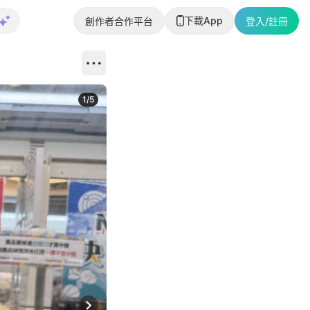
下載App
創作者合作平台
登入/註冊
1
/
5