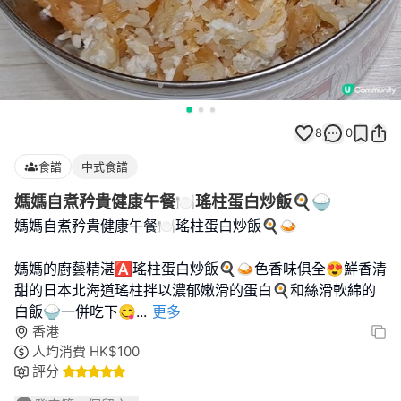
8
0
食譜
中式食譜
媽媽自煮矜貴健康午餐🍽瑤柱蛋白炒飯🍳🍚
媽媽自煮矜貴健康午餐🍽瑤柱蛋白炒飯🍳🍛
媽媽的廚藝精湛🅰️瑤柱蛋白炒飯🍳🍛色香味俱全😍鮮香清
甜的日本北海道瑤柱拌以濃郁嫩滑的蛋白🍳和絲滑軟綿的
白飯🍚一併吃下😋
...
更多
香港
人均消費
HK$
100
評分