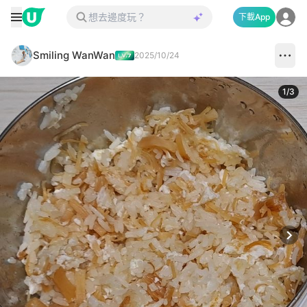
下載App
Smiling WanWan
2025/10/24
1
/
3
Next