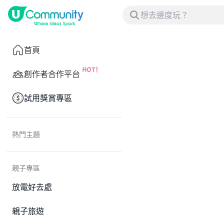
首頁
創作者合作平台
試用獎賞專區
熱門主題
親子專區
放電好去處
親子旅遊