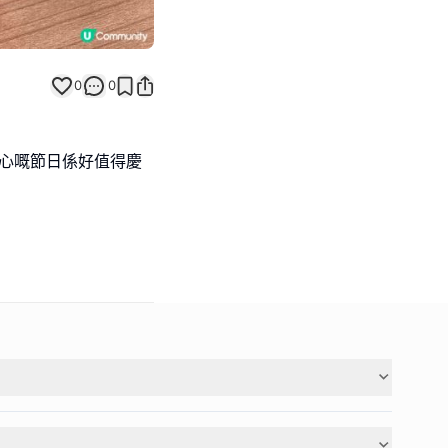
0
0
為開心嘅節日係好值得慶